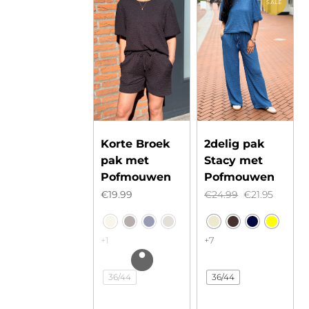
SALE
Korte Broek
2delig pak
pak met
Stacy met
Pofmouwen
Pofmouwen
Oorspronkeli
Huidig
€
19.99
€
24.99
€
21.95
prijs
prijs
was:
is:
+1
+7
€24.99.
€21.95.
36/44
36/44