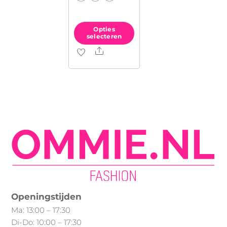
Opties
selecteren
Share
Dit
product
heeft
meerdere
variaties.
Deze
optie
kan
gekozen
worden
op
Openingstijden
de
Ma: 13:00 – 17:30
productpagina
Di-Do: 10:00 – 17:30