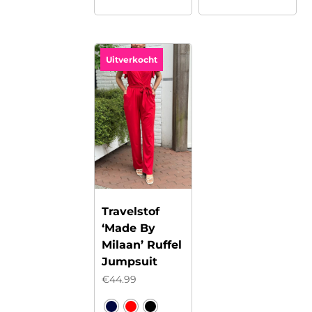
product
heeft
meerdere
Uitverkocht
Min.
Max.
variaties.
Deze
prijs
prijs
optie
kan
gekozen
worden
op
de
Travelstof
productpagina
‘Made By
Milaan’ Ruffel
Jumpsuit
€
44.99