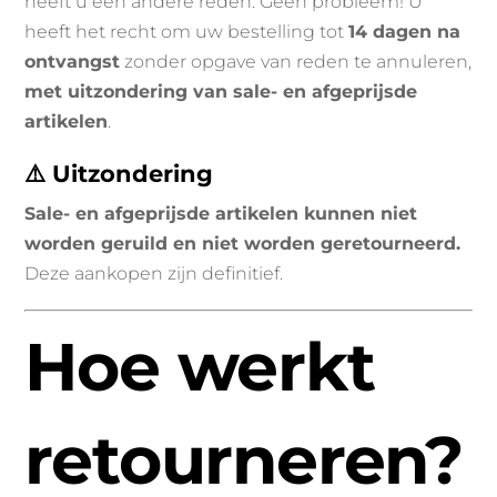
heeft u een andere reden. Geen probleem! U
heeft het recht om uw bestelling tot
14 dagen na
ontvangst
zonder opgave van reden te annuleren,
met uitzondering van sale- en afgeprijsde
artikelen
.
⚠️ Uitzondering
Sale- en afgeprijsde artikelen kunnen niet
worden geruild en niet worden geretourneerd.
Deze aankopen zijn definitief.
Hoe werkt
retourneren?