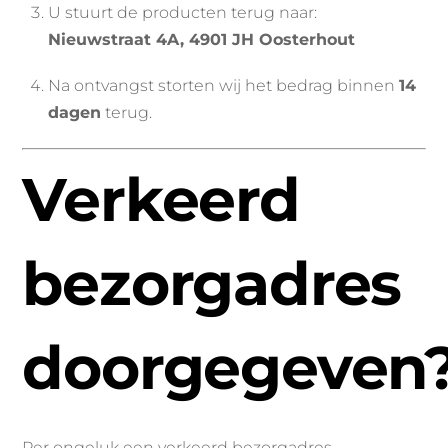
U stuurt de producten terug naar:
Nieuwstraat 4A, 4901 JH Oosterhout
Na ontvangst storten wij het bedrag binnen
14
dagen
terug.
Verkeerd
bezorgadres
doorgegeven
Per ongeluk een verkeerd bezorgadres