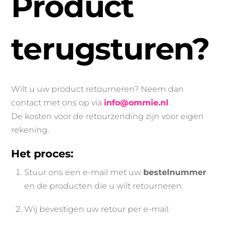
Product
terugsturen?
Wilt u uw product retourneren? Neem dan
contact met ons op via
info@ommie.nl
.
De kosten voor de retourzending zijn voor eigen
rekening.
Het proces:
Stuur ons een e-mail met uw
bestelnummer
en de producten die u wilt retourneren.
Wij bevestigen uw retour per e-mail.