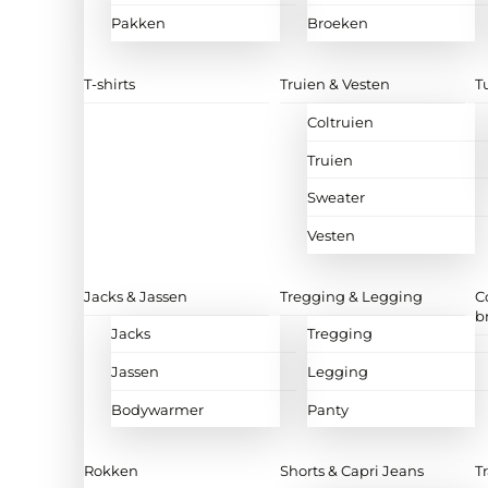
Pakken
Broeken
T-shirts
Truien & Vesten
T
Coltruien
Truien
Sweater
Vesten
Jacks & Jassen
Tregging & Legging
C
b
Jacks
Tregging
Jassen
Legging
Bodywarmer
Panty
Rokken
Shorts & Capri Jeans
T