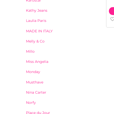
Karostar
Kathy Jeans
Di
Laulia Paris
pr
MADE IN ITALY
he
me
Melly & Co
var
Millo
De
op
Miss Angelia
ka
Monday
ge
wo
Musthave
op
Nina Carter
de
pr
Norfy
Place du Jour