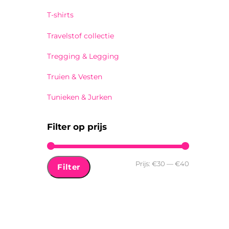
T-shirts
Travelstof collectie
Tregging & Legging
Truien & Vesten
Tunieken & Jurken
Filter op prijs
Min.
Max.
Prijs:
€30
—
€40
Filter
prijs
prijs