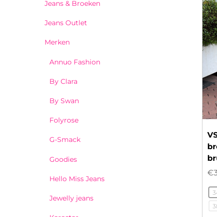
Jeans & Broeken
Jeans Outlet
Merken
Annuo Fashion
By Clara
By Swan
Folyrose
VS
G-Smack
br
br
Goodies
€
Hello Miss Jeans
3
Jewelly jeans
3