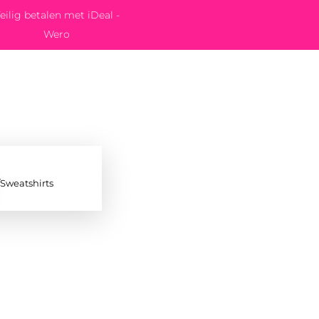
eilig betalen met iDeal -
Wero
/Sweatshirts