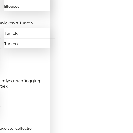
Blouses
unieken & Jurken
Tuniek
Jurken
omfy/stretch Jogging-
roek
ravelstof collectie