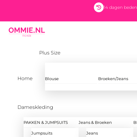
Skip
14 dagen beden
to
content
Menu
Plus Size
Home
Blouse
Broeken/Jeans
Dameskleding
PAKKEN & JUMPSUITS
Jeans & Broeken
B
Jumpsuits
Jeans