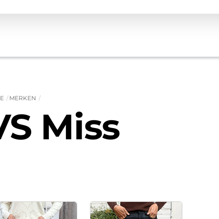
E
MERKEN
VS Miss