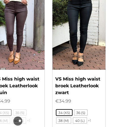
 Miss high waist
VS Miss high waist
oek Leatherlook
broek Leatherlook
uin
zwart
34.99
€
34.99
4 (XS)
36 (S)
34 (XS)
36 (S)
+1
+1
8 (M)
40 (L)
38 (M)
40 (L)