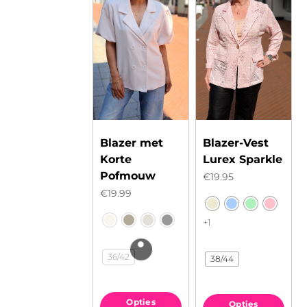
Blazer met
Blazer-Vest
Korte
Lurex Sparkle
Pofmouw
€
19.95
€
19.99
+1
36/42
38/44
Opties
Opties