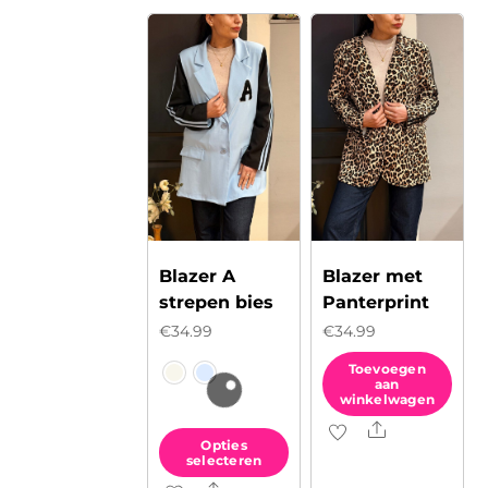
meerdere
variaties.
Deze
optie
kan
gekozen
worden
op
de
Blazer A
Blazer met
productpagina
strepen bies
Panterprint
€
34.99
€
34.99
Toevoegen
aan
winkelwagen
Share
Opties
selecteren