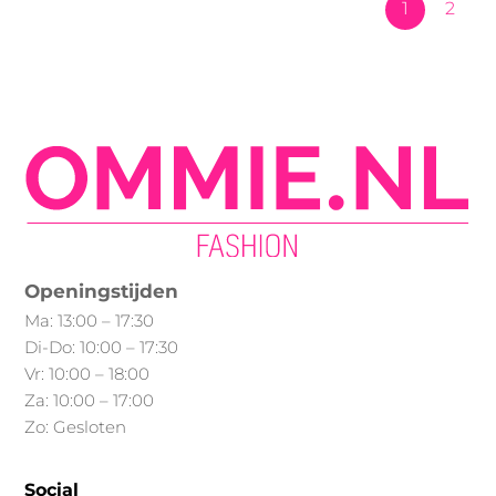
kan
Deze
1
2
gekozen
optie
worden
kan
op
gekozen
de
worden
productpagina
op
de
productpagina
Openingstijden
Ma: 13:00 – 17:30
Di-Do: 10:00 – 17:30
Vr: 10:00 – 18:00
Za: 10:00 – 17:00
Zo: Gesloten
Social