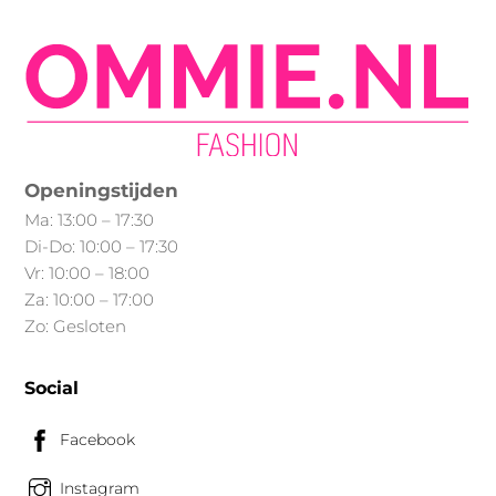
Deze
optie
kan
gekozen
worden
Min.
Max.
op
prijs
prijs
Openingstijden
de
Ma: 13:00 – 17:30
productpagina
Di-Do: 10:00 – 17:30
Vr: 10:00 – 18:00
Za: 10:00 – 17:00
Zo: Gesloten
Social
Facebook
Instagram