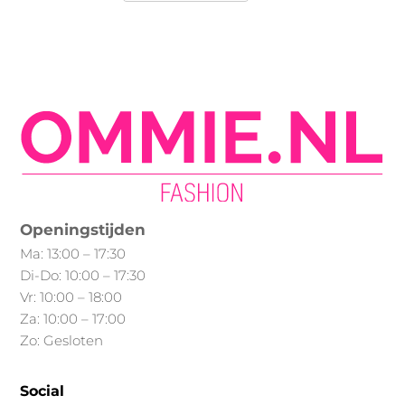
Min.
Max.
heeft
prijs
prijs
meerdere
variaties.
Deze
optie
kan
gekozen
worden
op
Openingstijden
de
Ma: 13:00 – 17:30
productpagina
Di-Do: 10:00 – 17:30
Vr: 10:00 – 18:00
Za: 10:00 – 17:00
Zo: Gesloten
Social