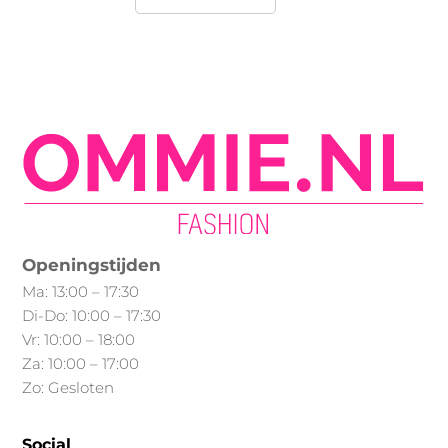
product
Min.
Max.
heeft
prijs
prijs
meerdere
variaties.
Deze
optie
kan
gekozen
worden
op
Openingstijden
de
Ma: 13:00 – 17:30
productpagina
Di-Do: 10:00 – 17:30
Vr: 10:00 – 18:00
Za: 10:00 – 17:00
Zo: Gesloten
Social