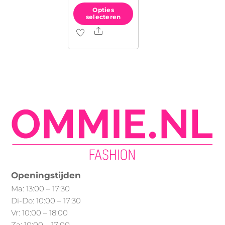
Min.
Max.
Opties
selecteren
prijs
prijs
Share
Dit
product
heeft
meerdere
variaties.
Deze
optie
kan
gekozen
worden
op
Openingstijden
de
Ma: 13:00 – 17:30
productpagina
Di-Do: 10:00 – 17:30
Vr: 10:00 – 18:00
Za: 10:00 – 17:00