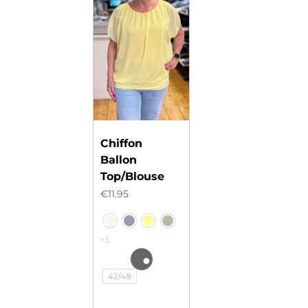
Chiffon
Ballon
Top/Blouse
€
11.95
+5
42/48