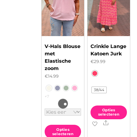
V-Hals Blouse
Crinkle Lange
met
Katoen Jurk
Elastische
€
29.99
zoom
€
14.99
38/44
+7
Opties
selecteren
Share
Dit
Opties
product
selecteren