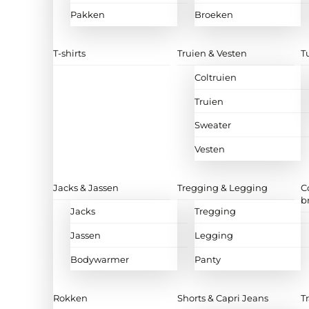
Pakken
Broeken
T-shirts
Truien & Vesten
T
Coltruien
Truien
Sweater
Vesten
Jacks & Jassen
Tregging & Legging
C
b
Jacks
Tregging
Jassen
Legging
Bodywarmer
Panty
Rokken
Shorts & Capri Jeans
T