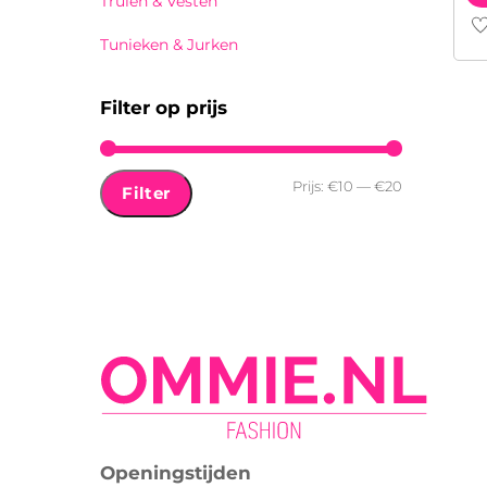
Truien & Vesten
Di
Tunieken & Jurken
pr
he
Filter op prijs
me
var
De
Min.
Max.
Prijs:
€10
—
€20
Filter
op
prijs
prijs
ka
ge
wo
op
de
pr
Openingstijden