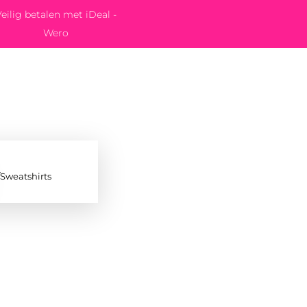
eilig betalen met iDeal -
Wero
/Sweatshirts