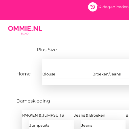
Skip
14 dagen beden
to
content
Menu
Plus Size
Home
Blouse
Broeken/Jeans
Dameskleding
PAKKEN & JUMPSUITS
Jeans & Broeken
B
Jumpsuits
Jeans