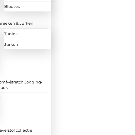
Blouses
unieken & Jurken
Tuniek
Jurken
omfy/stretch Jogging-
roek
ravelstof collectie