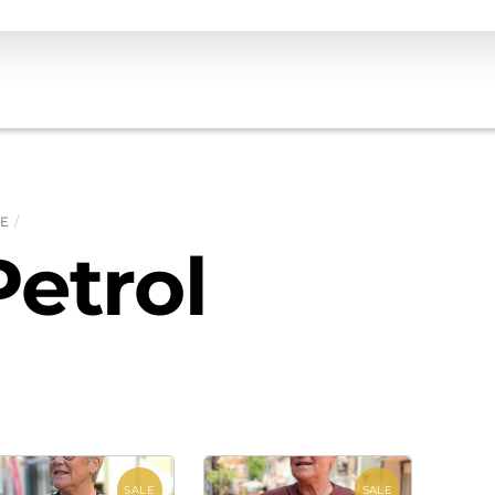
E
Petrol
SALE
SALE