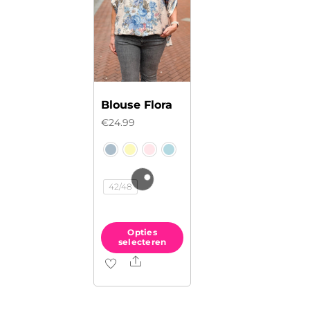
Blouse Flora
€
24.99
42/48
Opties
selecteren
Share
Dit
product
heeft