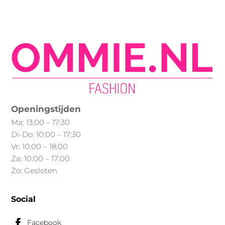
Min.
Max.
meerdere
variaties.
prijs
prijs
Deze
optie
kan
gekozen
worden
op
Openingstijden
de
Ma: 13:00 – 17:30
productpagina
Di-Do: 10:00 – 17:30
Vr: 10:00 – 18:00
Za: 10:00 – 17:00
Zo: Gesloten
Social
Facebook