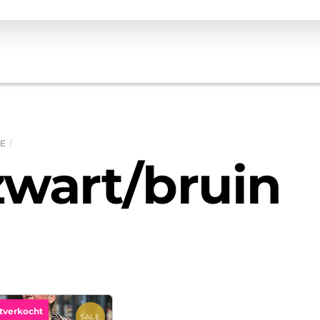
E
zwart/bruin
tverkocht
SALE