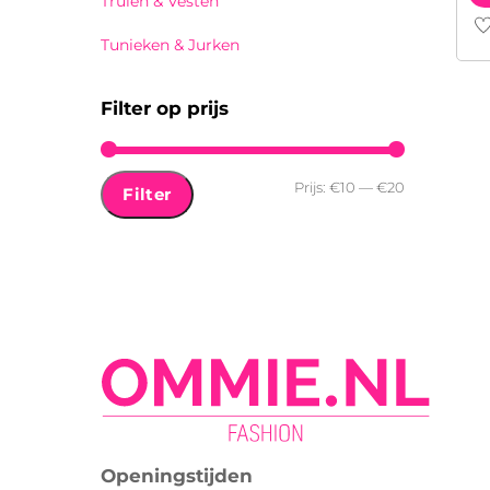
Truien & Vesten
Di
Tunieken & Jurken
pr
he
Filter op prijs
me
var
De
Min.
Max.
Prijs:
€10
—
€20
Filter
op
prijs
prijs
ka
ge
wo
op
de
pr
Openingstijden