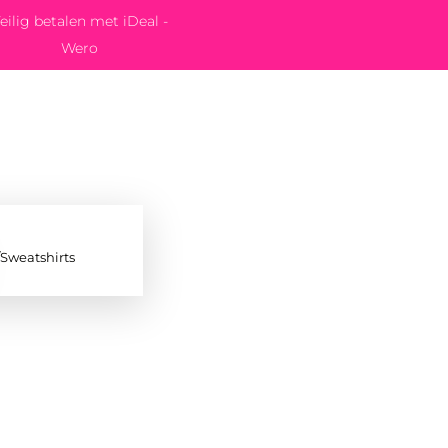
eilig betalen met iDeal -
Wero
/Sweatshirts