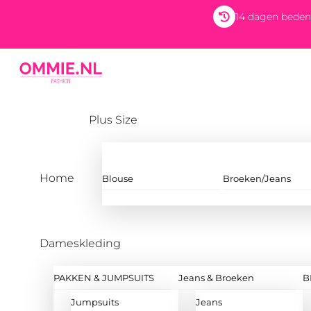
Skip
14 dagen beden
to
content
Menu
Plus Size
Home
Blouse
Broeken/Jeans
Dameskleding
PAKKEN & JUMPSUITS
Jeans & Broeken
B
Jumpsuits
Jeans