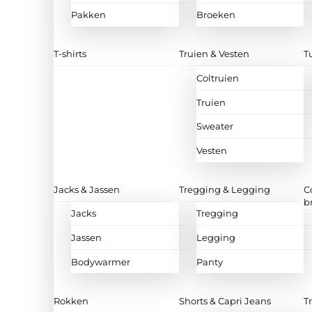
Pakken
Broeken
T-shirts
Truien & Vesten
T
Coltruien
Truien
Sweater
Vesten
Jacks & Jassen
Tregging & Legging
C
b
Jacks
Tregging
Jassen
Legging
Bodywarmer
Panty
Rokken
Shorts & Capri Jeans
T