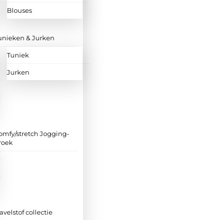
Blouses
unieken & Jurken
Tuniek
Jurken
omfy/stretch Jogging-
roek
ravelstof collectie