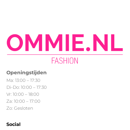
Min.
Max.
heeft
prijs
prijs
meerdere
variaties.
Deze
optie
kan
gekozen
worden
op
Openingstijden
de
Ma: 13:00 – 17:30
productpagina
Di-Do: 10:00 – 17:30
Vr: 10:00 – 18:00
Za: 10:00 – 17:00
Zo: Gesloten
Social