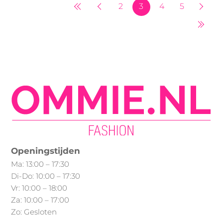
Deze
worden
2
3
4
5
optie
op
kan
de
gekozen
productpagina
worden
op
de
productpagina
Openingstijden
Ma: 13:00 – 17:30
Di-Do: 10:00 – 17:30
Vr: 10:00 – 18:00
Za: 10:00 – 17:00
Zo: Gesloten