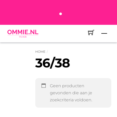
Skip
14 dagen bedenktijd
to
Voor 16:00 besteld, morgen in huis
content
Veilig betalen met iDeal – Wero
Men
HOME
36/38
Geen producten
gevonden die aan je
zoekcriteria voldoen.