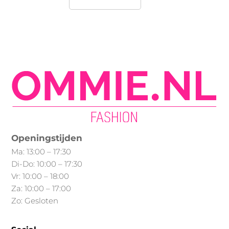
product
heeft
meerdere
variaties.
Deze
optie
kan
gekozen
worden
op
Openingstijden
de
Ma: 13:00 – 17:30
productpagina
Di-Do: 10:00 – 17:30
Vr: 10:00 – 18:00
Za: 10:00 – 17:00
Zo: Gesloten