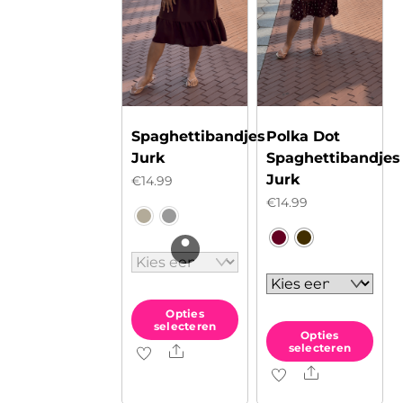
Spaghettibandjes
Polka Dot
Jurk
Spaghettibandjes
Jurk
€
14.99
€
14.99
Opties
selecteren
Opties
selecteren
Share
Dit
Share
Dit
product
product
heeft