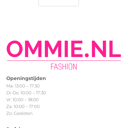
Min.
Max.
product
heeft
prijs
prijs
meerdere
variaties.
Deze
optie
kan
gekozen
worden
op
Openingstijden
de
Ma: 13:00 – 17:30
productpagina
Di-Do: 10:00 – 17:30
Vr: 10:00 – 18:00
Za: 10:00 – 17:00
Zo: Gesloten