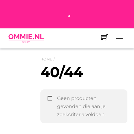
Skip
14 dagen bedenktijd
to
Voor 16:00 besteld, morgen in huis
content
Veilig betalen met iDeal – Wero
Men
HOME
40/44
Geen producten
gevonden die aan je
zoekcriteria voldoen.