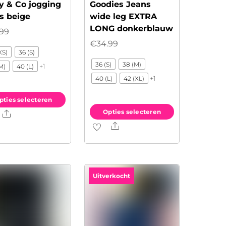
y & Co jogging
Goodies Jeans
s beige
wide leg EXTRA
LONG donkerblauw
.99
€
34.99
XS)
36 (S)
36 (S)
38 (M)
+1
M)
40 (L)
+1
40 (L)
42 (XL)
pties selecteren
Opties selecteren
Share
Share
Dit
uct
product
t
heeft
rdere
meerdere
ties.
Uitverkocht
variaties.
e
Deze
e
optie
kan
ozen