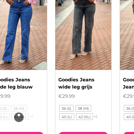
odies Jeans
Goodies Jeans
Good
de leg blauw
wide leg grijs
Jea
29.99
€
29.99
€
29
6 (S)
38 (M)
36 (S)
38 (M)
36 (
+1
+1
0 (L)
42 (XL)
40 (L)
42 (XL)
40 (