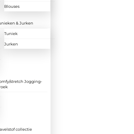
Blouses
unieken & Jurken
Tuniek
Jurken
omfy/stretch Jogging-
roek
ravelstof collectie