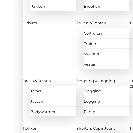
Pakken
Broeken
T-shirts
Truien & Vesten
T
Coltruien
Truien
Sweater
Vesten
Jacks & Jassen
Tregging & Legging
C
b
Jacks
Tregging
Jassen
Legging
Bodywarmer
Panty
Rokken
Shorts & Capri Jeans
T