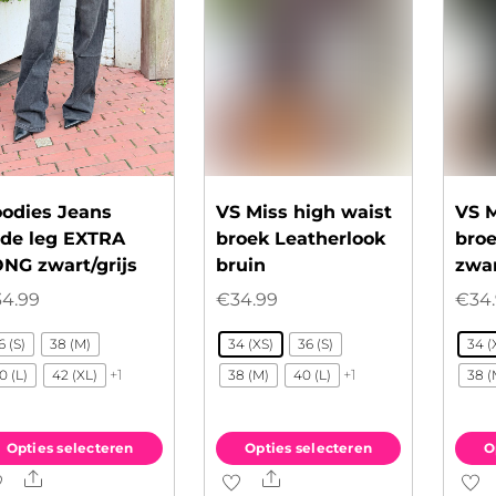
kozen
worden
wor
rden
op
op
de
de
productpagina
prod
oductpagina
odies Jeans
VS Miss high waist
VS M
de leg EXTRA
broek Leatherlook
broe
NG zwart/grijs
bruin
zwa
34.99
€
34.99
€
34
6 (S)
38 (M)
34 (XS)
36 (S)
34 (
+1
+1
0 (L)
42 (XL)
38 (M)
40 (L)
38 (
Opties selecteren
Opties selecteren
O
Share
Share
t
Dit
Dit