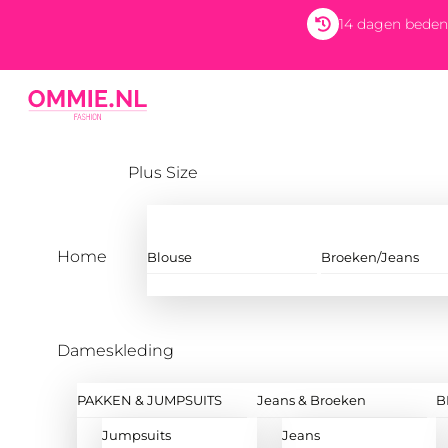
Skip
14 dagen beden
to
content
Menu
Plus Size
Home
Blouse
Broeken/Jeans
Dameskleding
PAKKEN & JUMPSUITS
Jeans & Broeken
B
Jumpsuits
Jeans