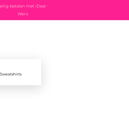
eilig betalen met iDeal -
Wero
/Sweatshirts