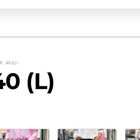
E
40 (L)
40 (L)