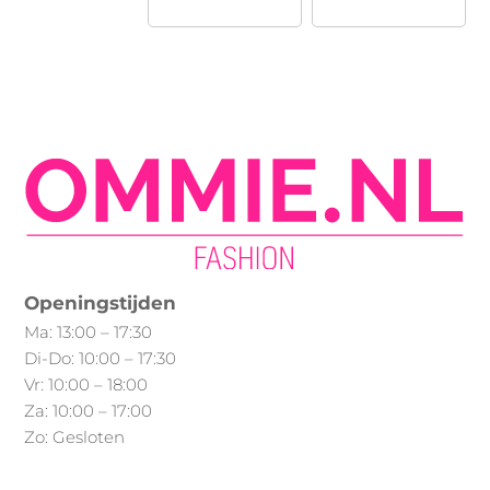
Min.
Max.
product
product
heeft
prijs
prijs
heeft
meerdere
meerdere
variaties.
variaties.
Deze
Deze
optie
optie
kan
kan
gekozen
gekozen
worden
worden
op
op
Openingstijden
de
de
Ma: 13:00 – 17:30
productpagina
productpagina
Di-Do: 10:00 – 17:30
Vr: 10:00 – 18:00
Za: 10:00 – 17:00
Zo: Gesloten