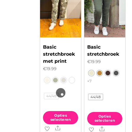
Basic
Basic
stretchbroek
stretchbroek
met print
€
19.99
€
19.99
+7
44/48
44/48
Opties
Opties
selecteren
selecteren
Share
Dit
Share
Dit