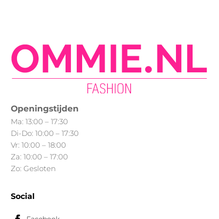
meerdere
variaties.
Deze
optie
kan
gekozen
worden
op
Openingstijden
de
Ma: 13:00 – 17:30
productpagina
Di-Do: 10:00 – 17:30
Vr: 10:00 – 18:00
Za: 10:00 – 17:00
Zo: Gesloten
Social
Facebook