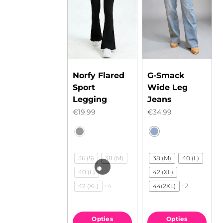
Norfy Flared
G-Smack
Sport
Wide Leg
Legging
Jeans
€
19.99
€
34.99
36 (S)
38 (M)
38 (M)
40 (L)
40 (L)
42 (XL)
+4
+2
42 (XL)
44(2XL)
Opties
Opties