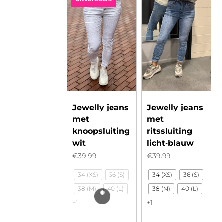
Jewelly jeans
Jewelly jeans
met
met
knoopsluiting
ritssluiting
wit
licht-blauw
€
39.99
€
39.99
34 (XS)
36 (S)
34 (XS)
36 (S)
38 (M)
40 (L)
38 (M)
40 (L)
+1
+1