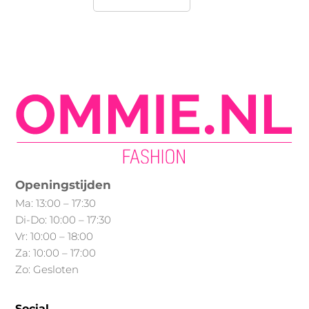
product
heeft
meerdere
variaties.
Deze
optie
kan
gekozen
worden
op
Min.
Max.
Openingstijden
de
prijs
prijs
Ma: 13:00 – 17:30
productpagina
Di-Do: 10:00 – 17:30
Vr: 10:00 – 18:00
Za: 10:00 – 17:00
Zo: Gesloten
Social