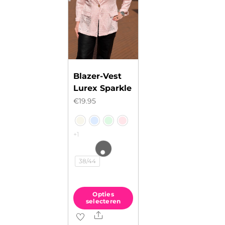
Blazer-Vest
Lurex Sparkle
€
19.95
+1
38/44
Opties
selecteren
Share
Dit