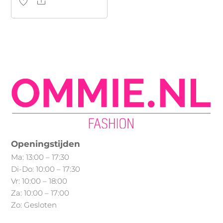
Share
Dit
product
heeft
meerdere
variaties.
Deze
optie
kan
gekozen
worden
op
Openingstijden
de
Ma: 13:00 – 17:30
productpagina
Di-Do: 10:00 – 17:30
Vr: 10:00 – 18:00
Za: 10:00 – 17:00
Zo: Gesloten