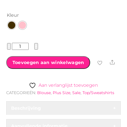
Kleur
Ballon blouse
−
+
aantal
Shar
Toevoegen aan winkelwagen
Aan verlanglijst toevoegen
CATEGORIEËN:
Blouse
,
Plus Size
,
Sale
,
Top/Sweatshirts
Beschrijving
+
Aanvullende informatie
+