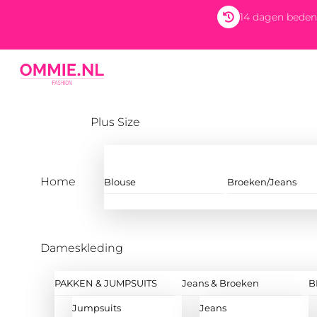
Skip
14 dagen beden
to
content
Menu
Plus Size
Home
Blouse
Broeken/Jeans
Dameskleding
PAKKEN & JUMPSUITS
Jeans & Broeken
B
Jumpsuits
Jeans