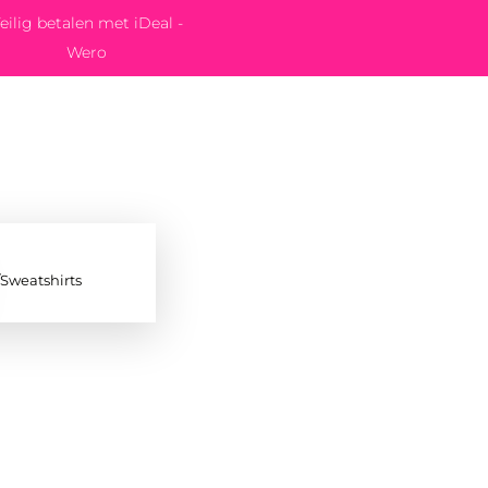
eilig betalen met iDeal -
Wero
/Sweatshirts