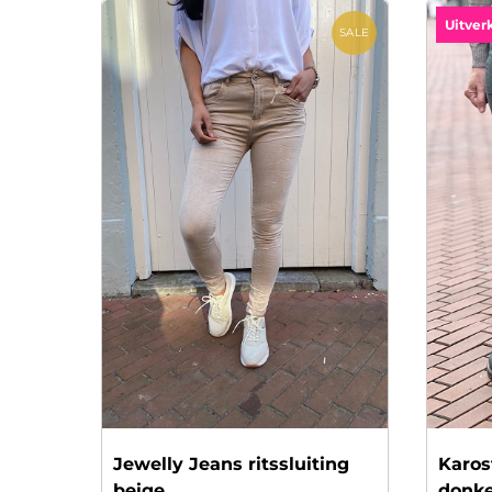
Uitver
SALE
Jewelly Jeans ritssluiting
Karos
beige
donke