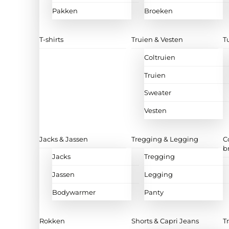
Pakken
Broeken
T-shirts
Truien & Vesten
T
Coltruien
Truien
Sweater
Vesten
Jacks & Jassen
Tregging & Legging
C
b
Jacks
Tregging
Jassen
Legging
Bodywarmer
Panty
Rokken
Shorts & Capri Jeans
T