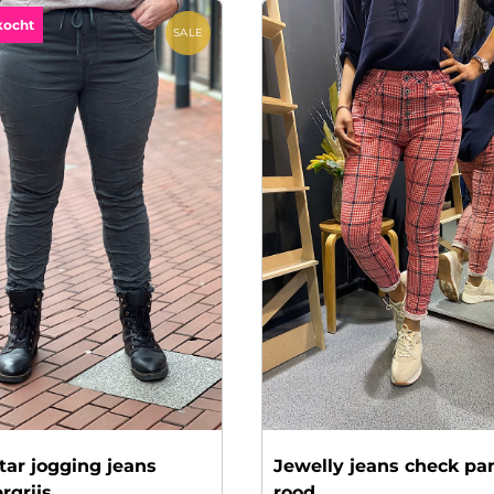
kocht
SALE
tar jogging jeans
Jewelly jeans check pa
rgrijs
rood