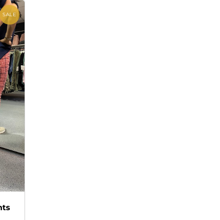
SALE
nts