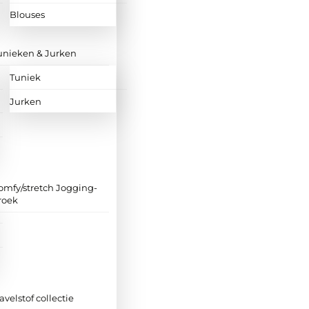
Blouses
unieken & Jurken
Tuniek
Jurken
omfy/stretch Jogging-
roek
ravelstof collectie