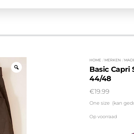
HOME
MERKEN
MADE
Basic Capri
44/48
€
19.99
One size (kan ged
Op voorraad