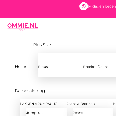
Skip
14 dagen beden
to
content
Menu
Plus Size
Home
Blouse
Broeken/Jeans
Dameskleding
PAKKEN & JUMPSUITS
Jeans & Broeken
B
Jumpsuits
Jeans