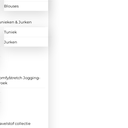
Blouses
unieken & Jurken
Tuniek
Jurken
omfy/stretch Jogging-
roek
ravelstof collectie