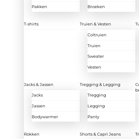
Pakken
Broeken
T-shirts
Truien & Vesten
T
Coltruien
Truien
Sweater
Vesten
Jacks & Jassen
Tregging & Legging
C
b
Jacks
Tregging
Jassen
Legging
Bodywarmer
Panty
Rokken
Shorts & Capri Jeans
T