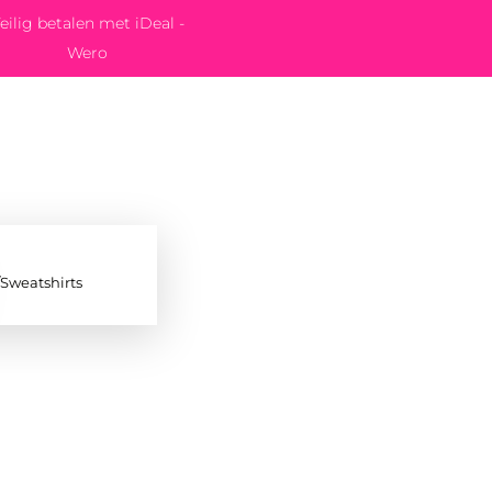
eilig betalen met iDeal -
Wero
/Sweatshirts