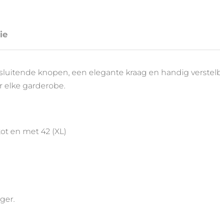
ie
en sluitende knopen, een elegante kraag en handig vers
r elke garderobe.
tot en met 42 (XL)
ger.