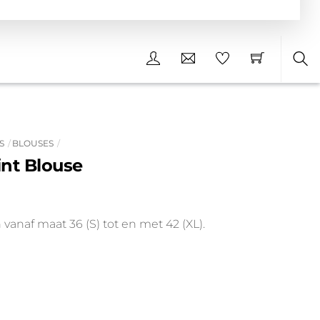
Sea
S
BLOUSES
int Blouse
vanaf maat 36 (S) tot en met 42 (XL).