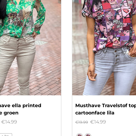
ave ella printed
Musthave Travelstof to
e groen
cartoonface lila
Oorspronkelijke
Huidige
Oorspronkelijke
Huidige
€
14.99
€
14.99
€
19.99
prijs
prijs
prijs
prijs