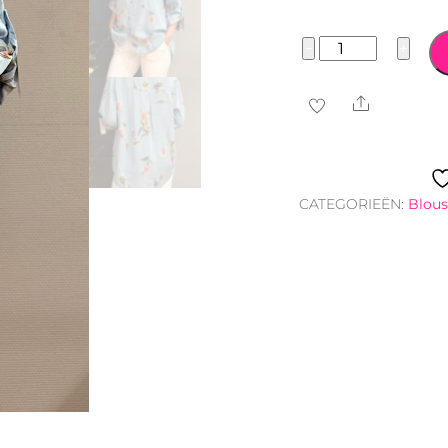
Bloemen
−
+
Print
Blouse
Share
aantal
CATEGORIEËN:
Blous