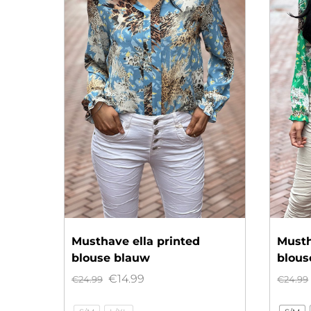
Musthave ella printed
Musth
blouse blauw
blous
Oorspronkelijke
Huidige
€
14.99
€
24.99
€
24.99
prijs
prijs