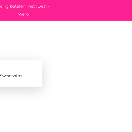
eilig betalen met iDeal -
Wero
/Sweatshirts