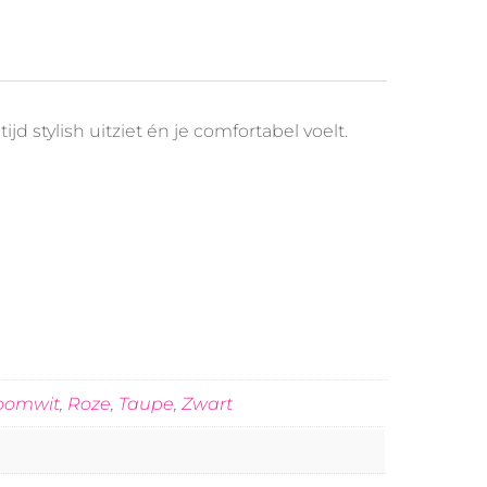
jd stylish uitziet én je comfortabel voelt.
oomwit
,
Roze
,
Taupe
,
Zwart