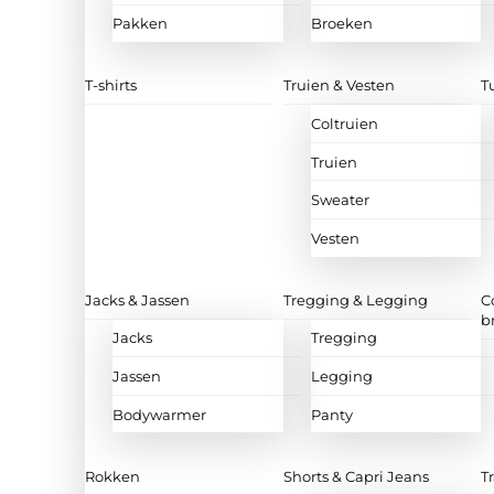
Pakken
Broeken
T-shirts
Truien & Vesten
T
Coltruien
Truien
Sweater
Vesten
Jacks & Jassen
Tregging & Legging
C
b
Jacks
Tregging
Jassen
Legging
Bodywarmer
Panty
Rokken
Shorts & Capri Jeans
T