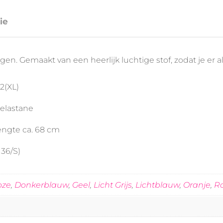
ie
gen. Gemaakt van een heerlijk luchtige stof, zodat je er alti
2(XL)
 elastane
Lengte ca. 68 cm
36/S)
oze
,
Donkerblauw
,
Geel
,
Licht Grijs
,
Lichtblauw
,
Oranje
,
R