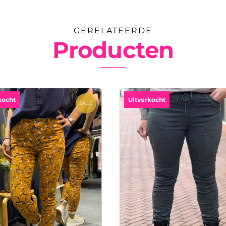
GERELATEERDE
Producten
kocht
Uitverkocht
SALE