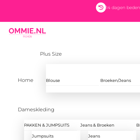
Skip
14 dagen beden
to
content
Menu
Plus Size
Home
Blouse
Broeken/Jeans
Dameskleding
PAKKEN & JUMPSUITS
Jeans & Broeken
B
Jumpsuits
Jeans