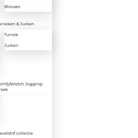
Blouses
unieken & Jurken
Tuniek
Jurken
omfy/stretch Jogging-
roek
ravelstof collectie