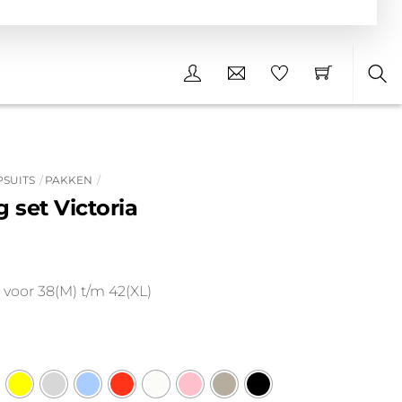
Sea
PSUITS
PAKKEN
 set Victoria
nkelijke
uidige
rijs
voor 38(M) t/m 42(XL)
s:
19.99.