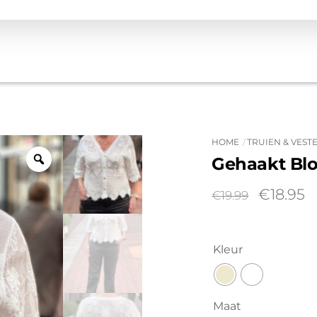
HOME
TRUIEN & VEST
Gehaakt Bl
Oorspro
H
€
18.95
€
19.99
prijs
pr
was:
is
€19.99.
€
Kleur
Maat