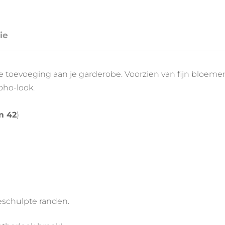
ie
cte toevoeging aan je garderobe. Voorzien van fijn bloe
ho-look.
m 42
)
schulpte randen.