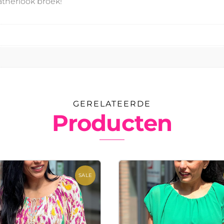
atherlook broek!
GERELATEERDE
Producten
SALE