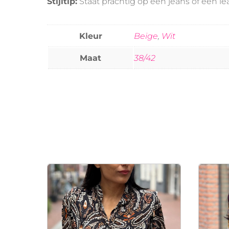
Stijltip:
Staat prachtig op een jeans of een le
Kleur
Beige
,
Wit
Maat
38/42