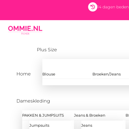
Skip
14 dagen beden
to
content
Menu
Plus Size
Home
Blouse
Broeken/Jeans
Dameskleding
PAKKEN & JUMPSUITS
Jeans & Broeken
B
Jumpsuits
Jeans