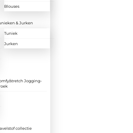
Blouses
unieken & Jurken
Tuniek
Jurken
omfy/stretch Jogging-
roek
ravelstof collectie