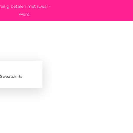
eilig betalen met iDeal -
Wero
/Sweatshirts