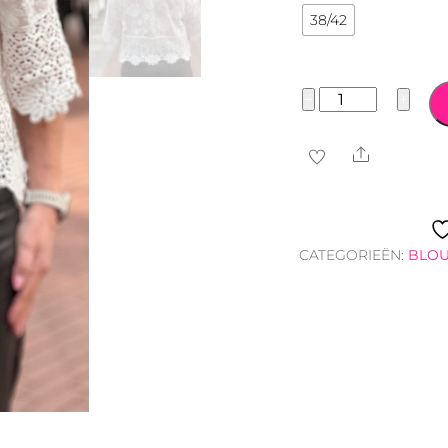
38/42
Gehaakt
−
+
Bloemen
Vest/Top
Share
aantal
CATEGORIEËN:
BLOU