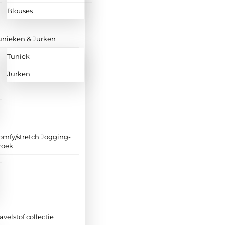
Blouses
unieken & Jurken
Tuniek
Jurken
omfy/stretch Jogging-
roek
ravelstof collectie