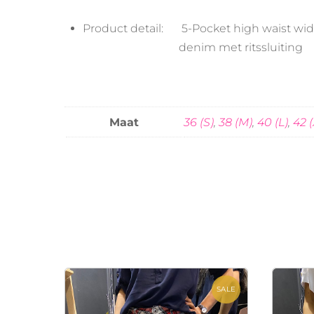
Product detail:
5-Pocket high waist wid
denim met ritssluiting
Maat
36 (S)
,
38 (M)
,
40 (L)
,
42 (
SALE