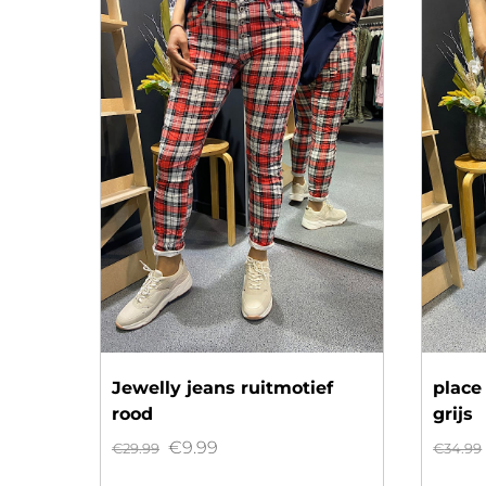
Jewelly jeans ruitmotief
place
rood
grijs
Oorspronkelijke
Huidige
€
9.99
€
29.99
€
34.99
prijs
prijs