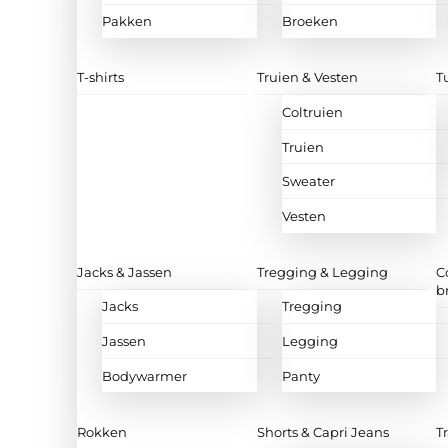
Pakken
Broeken
T-shirts
Truien & Vesten
T
Coltruien
Truien
Sweater
Vesten
Jacks & Jassen
Tregging & Legging
C
b
Jacks
Tregging
Jassen
Legging
Bodywarmer
Panty
Rokken
Shorts & Capri Jeans
T