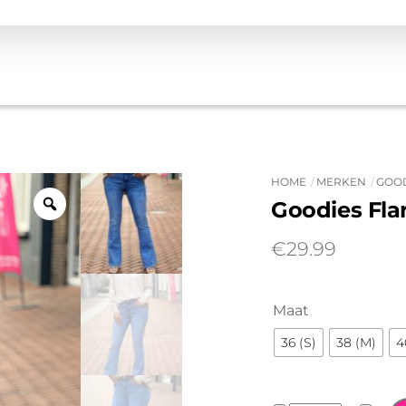
HOME
MERKEN
GOO
Goodies Fla
€
29.99
Maat
36 (S)
38 (M)
4