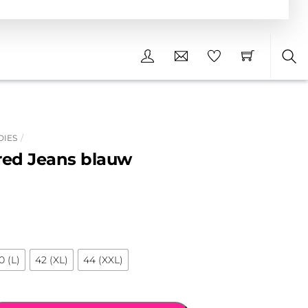
Sea
DIES
red Jeans blauw
0 (L)
42 (XL)
44 (XXL)