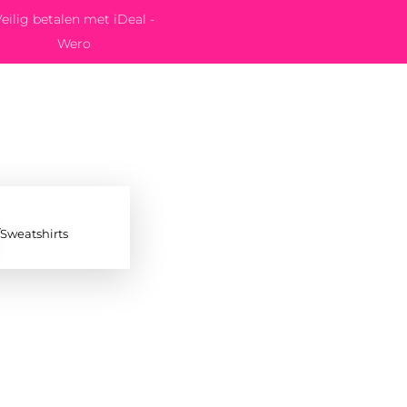
eilig betalen met iDeal -
Wero
/Sweatshirts