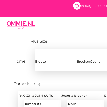
Skip
14 dagen beden
to
content
Menu
Plus Size
Home
Blouse
Broeken/Jeans
Dameskleding
PAKKEN & JUMPSUITS
Jeans & Broeken
B
Jumpsuits
Jeans