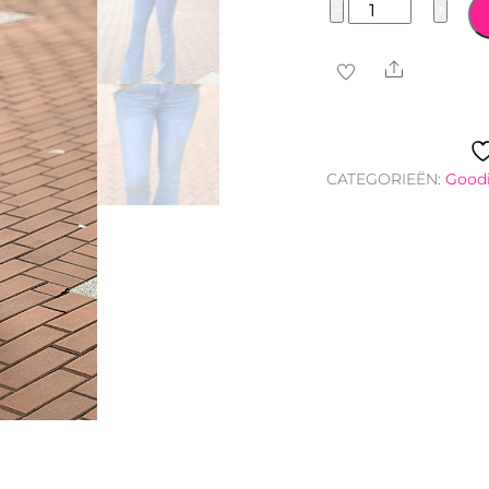
Goodies
−
+
Flared
Jeans
Share
blauw
aantal
CATEGORIEËN:
Good