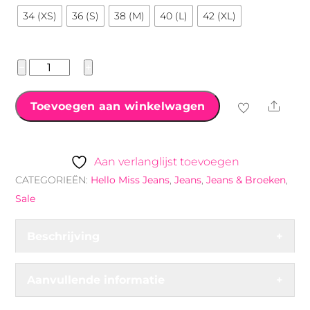
34 (XS)
36 (S)
38 (M)
40 (L)
42 (XL)
Hello
−
+
Miss
Flare
Shar
Toevoegen aan winkelwagen
jeans
beige
aantal
Aan verlanglijst toevoegen
CATEGORIEËN:
Hello Miss Jeans
,
Jeans
,
Jeans & Broeken
,
Sale
Beschrijving
+
Aanvullende informatie
+