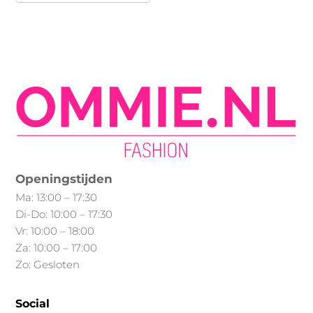
heeft
meerdere
variaties.
Deze
optie
kan
gekozen
worden
op
Openingstijden
de
Ma: 13:00 – 17:30
productpagina
Di-Do: 10:00 – 17:30
Vr: 10:00 – 18:00
Za: 10:00 – 17:00
Zo: Gesloten
Social