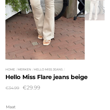
HOME
MERKEN
HELLO MISS JEANS
Hello Miss Flare jeans beige
Oorspronkelijke
Huidige
€
29.99
€
34.99
prijs
prijs
was:
is:
€34.99.
€29.99.
Maat