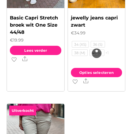
Basic Capri Stretch
jewelly jeans capri
broek wit One Size
zwart
44/48
€
34.99
€
19.99
34 (XS)
36 (S)
Lees verder
+1
38 (M)
40 (L)
Share
Opties selecteren
Share
Dit
product
heeft
meerdere
Uitverkocht
variaties.
Deze
optie