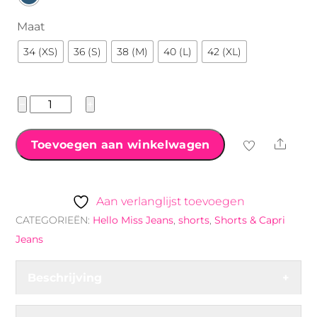
Maat
34 (XS)
36 (S)
38 (M)
40 (L)
42 (XL)
Hello
−
+
Miss
Sparkle
Shar
Toevoegen aan winkelwagen
short
aantal
Aan verlanglijst toevoegen
CATEGORIEËN:
Hello Miss Jeans
,
shorts
,
Shorts & Capri
Jeans
Beschrijving
+