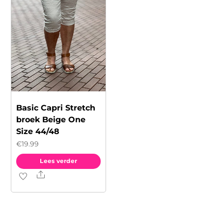
kan
gekozen
worden
op
de
productpagina
Basic Capri Stretch
broek Beige One
Size 44/48
€
19.99
Lees verder
Share