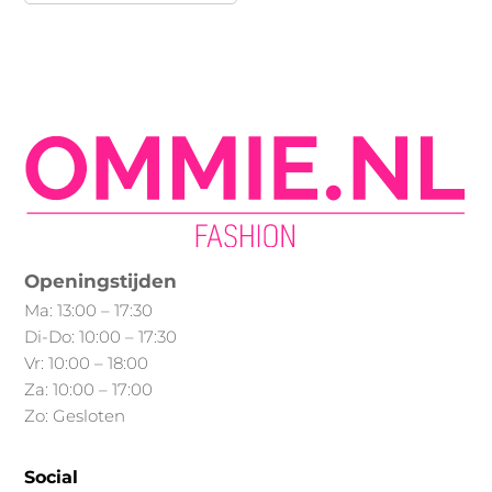
heeft
meerdere
variaties.
Deze
optie
kan
gekozen
worden
op
Openingstijden
de
Ma: 13:00 – 17:30
productpagina
Di-Do: 10:00 – 17:30
Vr: 10:00 – 18:00
Za: 10:00 – 17:00
Zo: Gesloten
Social