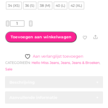
34 (XS)
36 (S)
38 (M)
40 (L)
42 (XL)
Hello
−
+
Miss
wide
Shar
Toevoegen aan winkelwagen
leg
Jeans
blauw
Aan verlanglijst toevoegen
aantal
CATEGORIEËN:
Hello Miss Jeans
,
Jeans
,
Jeans & Broeken
,
Sale
Beschrijving
+
Aanvullende informatie
+