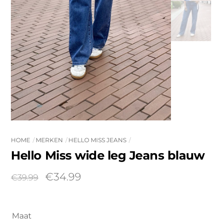
HOME
MERKEN
HELLO MISS JEANS
Hello Miss wide leg Jeans blauw
Oorspronkelijke
Huidige
€
34.99
€
39.99
prijs
prijs
was:
is:
€39.99.
€34.99.
Maat