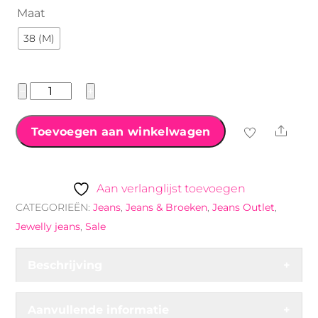
€34.99.
€24.99.
Maat
38 (M)
Jewelly
−
+
Jeans
knopensluiting
Shar
Toevoegen aan winkelwagen
zwart/grijs
aantal
Aan verlanglijst toevoegen
CATEGORIEËN:
Jeans
,
Jeans & Broeken
,
Jeans Outlet
,
Jewelly jeans
,
Sale
Beschrijving
+
Aanvullende informatie
+