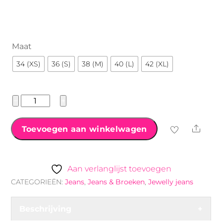
Maat
34 (XS)
36 (S)
38 (M)
40 (L)
42 (XL)
Jewelly
−
+
jeans
met
Shar
Toevoegen aan winkelwagen
ritssluiting
grijs
aantal
Aan verlanglijst toevoegen
CATEGORIEËN:
Jeans
,
Jeans & Broeken
,
Jewelly jeans
Beschrijving
+