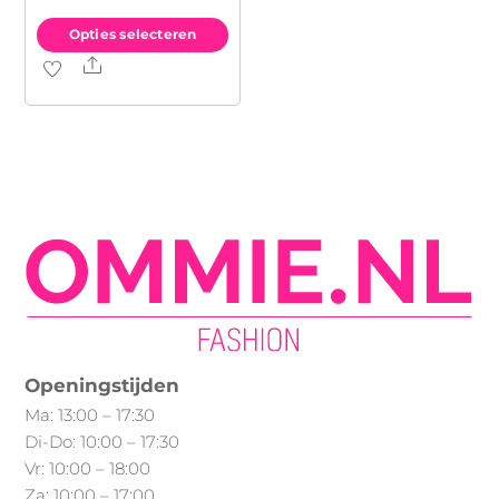
Opties selecteren
Share
Dit
product
heeft
meerdere
variaties.
Deze
optie
kan
gekozen
worden
op
Openingstijden
de
Ma: 13:00 – 17:30
productpagina
Di-Do: 10:00 – 17:30
Vr: 10:00 – 18:00
Za: 10:00 – 17:00