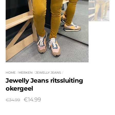
HOME
MERKEN
JEWELLY JEANS
Jewelly Jeans ritssluiting
okergeel
Oorspronkelijke
Huidige
€
14.99
€
34.99
prijs
prijs
was:
is: