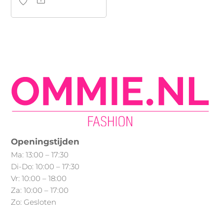
product
heeft
meerdere
variaties.
Deze
optie
kan
gekozen
worden
op
Openingstijden
de
Ma: 13:00 – 17:30
productpagina
Di-Do: 10:00 – 17:30
Vr: 10:00 – 18:00
Za: 10:00 – 17:00
Zo: Gesloten