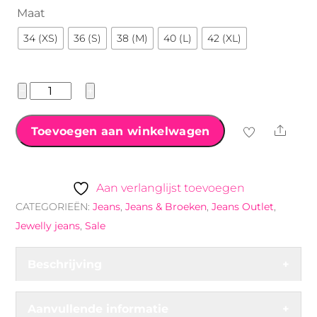
€34.99.
€14.99.
Maat
34 (XS)
36 (S)
38 (M)
40 (L)
42 (XL)
Jewelly
−
+
Jeans
ritssluiting
Shar
Toevoegen aan winkelwagen
okergeel
aantal
Aan verlanglijst toevoegen
CATEGORIEËN:
Jeans
,
Jeans & Broeken
,
Jeans Outlet
,
Jewelly jeans
,
Sale
Beschrijving
+
Aanvullende informatie
+