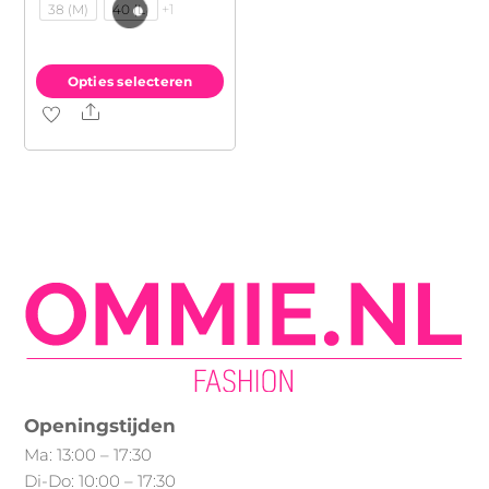
+1
38 (M)
40 (L)
Opties selecteren
Share
Dit
product
heeft
meerdere
variaties.
Deze
optie
kan
gekozen
worden
op
Openingstijden
de
Ma: 13:00 – 17:30
productpagina
Di-Do: 10:00 – 17:30