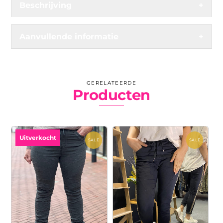
Beschrijving
+
Aanvullende informatie
+
GERELATEERDE
Producten
Uitverkocht
SALE
SALE