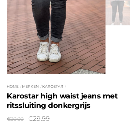
HOME
MERKEN
KAROSTAR
Karostar high waist jeans met
ritssluiting donkergrijs
Oorspronkelijke
Huidige
€
29.99
€
39.99
prijs
prijs
was:
is: