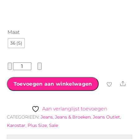
€39.99.
€29.99.
Maat
36 (S)
Karostar
−
+
high
waist
Shar
Toevoegen aan winkelwagen
jeans
met
ritssluiting
Aan verlanglijst toevoegen
donkergrijs
CATEGORIEËN:
Jeans
,
Jeans & Broeken
,
Jeans Outlet
,
aantal
Karostar
,
Plus Size
,
Sale