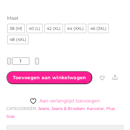
Maat
38 (M)
40 (L)
42 (XL)
44 (XXL)
46 (3XL)
48 (4XL)
Karostar
−
+
jogging
jeans
Shar
Toevoegen aan winkelwagen
zwart
aantal
Aan verlanglijst toevoegen
CATEGORIEËN:
Jeans
,
Jeans & Broeken
,
Karostar
,
Plus
Size