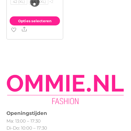
+2
42 (XL)
44 (XXL)
€39.99.
€29.99.
Opties selecteren
Share
Dit
product
heeft
meerdere
variaties.
Deze
optie
kan
gekozen
worden
op
Openingstijden
de
Ma: 13:00 – 17:30
productpagina
Di-Do: 10:00 – 17:30