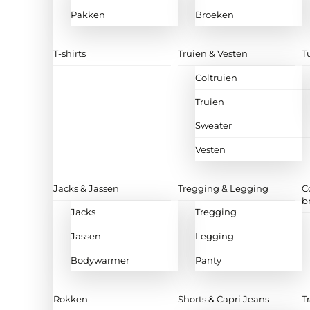
Pakken
Broeken
T-shirts
Truien & Vesten
T
Coltruien
Truien
Sweater
Vesten
Jacks & Jassen
Tregging & Legging
C
b
Jacks
Tregging
Jassen
Legging
Bodywarmer
Panty
Rokken
Shorts & Capri Jeans
T