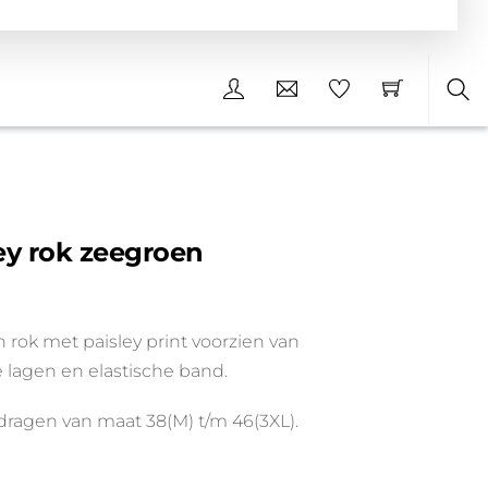
Sea
ey rok zeegroen
n rok met paisley print voorzien van
 lagen en elastische band.
 dragen van maat 38(M) t/m 46(3XL).