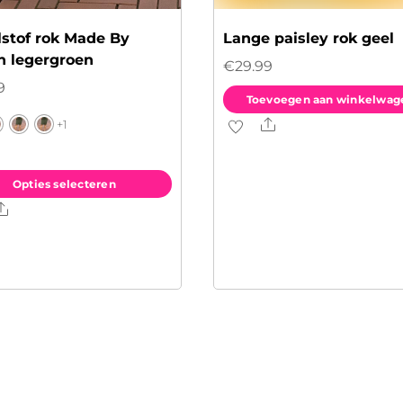
lstof rok Made By
Lange paisley rok geel
n legergroen
€
29.99
9
Toevoegen aan winkelwag
Share
+1
Opties selecteren
Share
ct
dere
es.