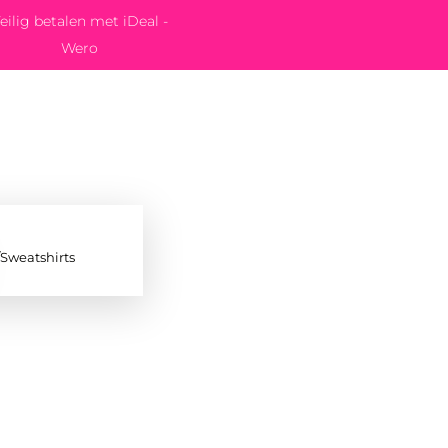
eilig betalen met iDeal -
Wero
/Sweatshirts