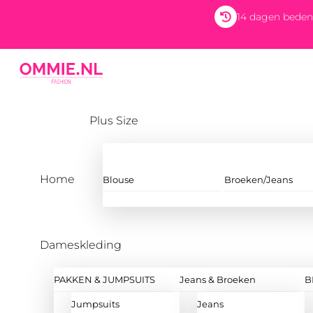
Skip
14 dagen beden
to
content
Menu
Plus Size
Home
Blouse
Broeken/Jeans
Dameskleding
PAKKEN & JUMPSUITS
Jeans & Broeken
B
Jumpsuits
Jeans