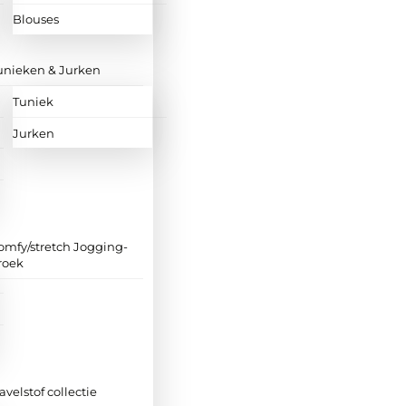
Blouses
unieken & Jurken
Tuniek
Jurken
omfy/stretch Jogging-
roek
ravelstof collectie