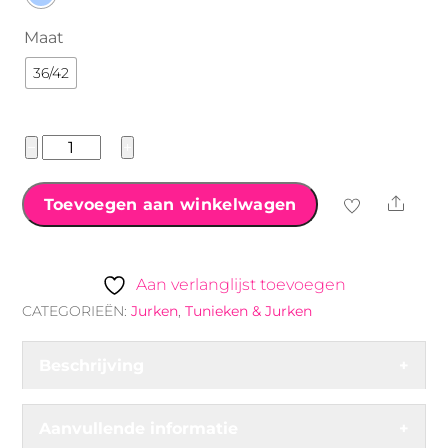
Maat
36/42
Maxi-
−
+
Jurk
met
Shar
Toevoegen aan winkelwagen
Borduursel
aantal
Aan verlanglijst toevoegen
CATEGORIEËN:
Jurken
,
Tunieken & Jurken
Beschrijving
+
Aanvullende informatie
+