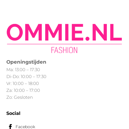
meerdere
variaties.
Deze
optie
kan
gekozen
worden
op
Openingstijden
de
Ma: 13:00 – 17:30
productpagina
Di-Do: 10:00 – 17:30
Vr: 10:00 – 18:00
Za: 10:00 – 17:00
Zo: Gesloten
Social
Facebook