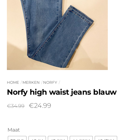
HOME
MERKEN
NORFY
Norfy high waist jeans blauw
Oorspronkelijke
Huidige
€
24.99
€
34.99
prijs
prijs
was:
is:
€34.99.
€24.99.
Maat