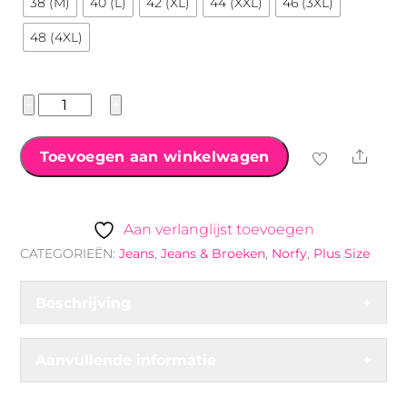
38 (M)
40 (L)
42 (XL)
44 (XXL)
46 (3XL)
48 (4XL)
Norfy
−
+
high
waist
Shar
Toevoegen aan winkelwagen
jeans
blauw
aantal
Aan verlanglijst toevoegen
CATEGORIEËN:
Jeans
,
Jeans & Broeken
,
Norfy
,
Plus Size
Beschrijving
+
Aanvullende informatie
+