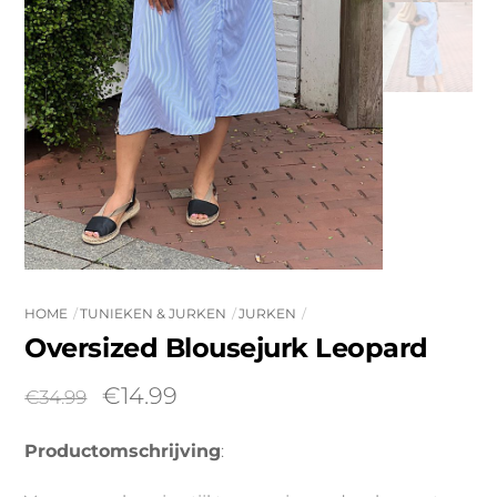
HOME
TUNIEKEN & JURKEN
JURKEN
Oversized Blousejurk Leopard
Oorspronkelijke
Huidige
€
14.99
€
34.99
prijs
prijs
Productomschrijving
:
was:
is:
€34.99.
€14.99.