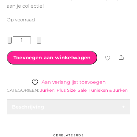
aan je collectie!
Op voorraad
Oversized
−
+
Blousejurk
Leopard
Shar
Toevoegen aan winkelwagen
aantal
Aan verlanglijst toevoegen
CATEGORIEËN:
Jurken
,
Plus Size
,
Sale
,
Tunieken & Jurken
Beschrijving
+
GERELATEERDE