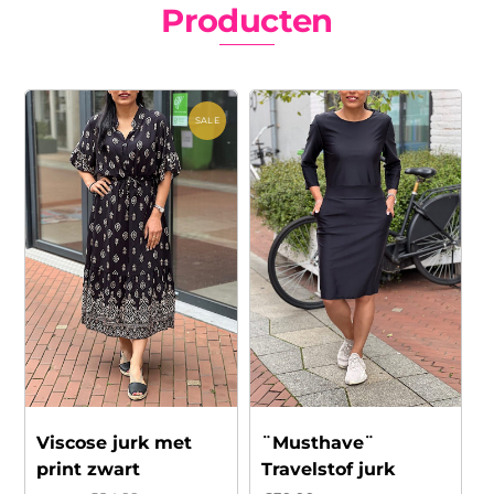
Producten
SALE
Viscose jurk met
¨Musthave¨
print zwart
Travelstof jurk