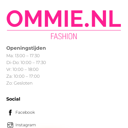
Deze
optie
kan
gekozen
worden
op
Openingstijden
de
Ma: 13:00 – 17:30
productpagina
Di-Do: 10:00 – 17:30
Vr: 10:00 – 18:00
Za: 10:00 – 17:00
Zo: Gesloten
Social
Facebook
Instagram