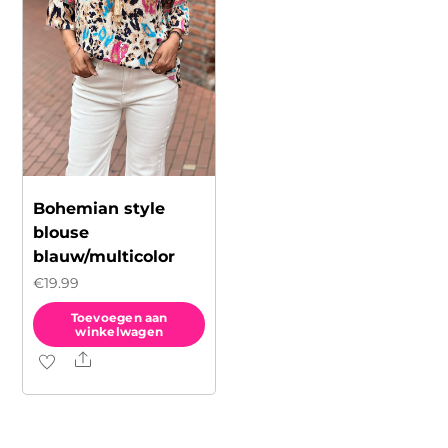
kan
gekozen
gekozen
worden
worden
op
op
de
de
productpagina
productpagina
Bohemian style
blouse
blauw/multicolor
€
19.99
Toevoegen aan
winkelwagen
Share