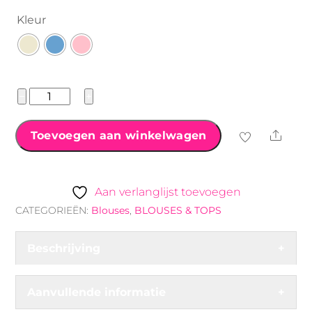
Kleur
Oversized
−
+
gestreept
Blouse
Shar
Toevoegen aan winkelwagen
met
koordjes
aantal
Aan verlanglijst toevoegen
CATEGORIEËN:
Blouses
,
BLOUSES & TOPS
Beschrijving
+
Aanvullende informatie
+