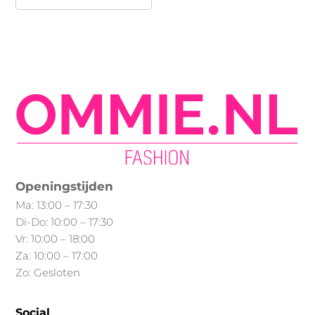
product
heeft
meerdere
variaties.
Deze
optie
kan
gekozen
worden
op
Openingstijden
de
Ma: 13:00 – 17:30
productpagina
Di-Do: 10:00 – 17:30
Vr: 10:00 – 18:00
Za: 10:00 – 17:00
Zo: Gesloten
Social