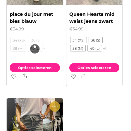
place du jour met
Queen Hearts mid
bies blauw
waist jeans zwart
€
34.99
€
34.99
34 (XS)
36 (S)
34 (XS)
36 (S)
+1
+1
38 (M)
40 (L)
38 (M)
40 (L)
Opties selecteren
Opties selecteren
Share
Share
Dit
Dit
product
product
heeft
heeft
meerdere
meerdere
variaties.
variaties.
SALE
Deze
Deze
optie
optie