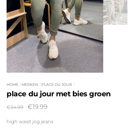
HOME
MERKEN
PLACE DU JOUR
place du jour met bies groen
Oorspronkelijke
Huidige
€
19.99
€
34.99
prijs
prijs
high waist jog jeans
was:
is:
€34.99.
€19.99.