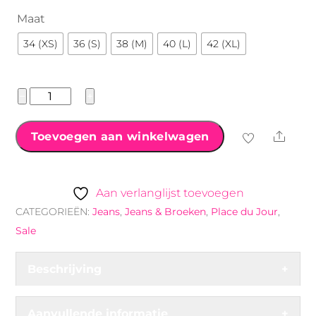
Maat
34 (XS)
36 (S)
38 (M)
40 (L)
42 (XL)
place
−
+
du
jour
Shar
Toevoegen aan winkelwagen
met
bies
groen
Aan verlanglijst toevoegen
aantal
CATEGORIEËN:
Jeans
,
Jeans & Broeken
,
Place du Jour
,
Sale
Beschrijving
+
Aanvullende informatie
+