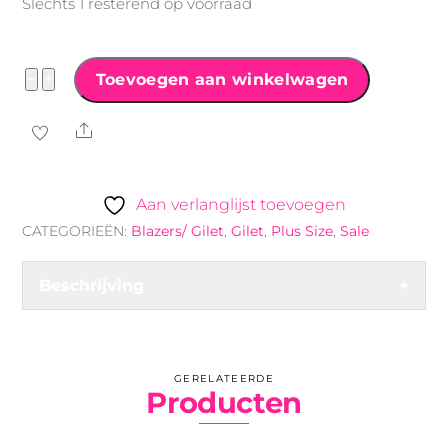
Slechts 1 resterend op voorraad
Poncho
−
+
Toevoegen aan winkelwagen
Oversized
Share
zwart
aantal
Aan verlanglijst toevoegen
CATEGORIEËN:
Blazers/ Gilet
,
Gilet
,
Plus Size
,
Sale
Beschrijving
+
GERELATEERDE
Producten