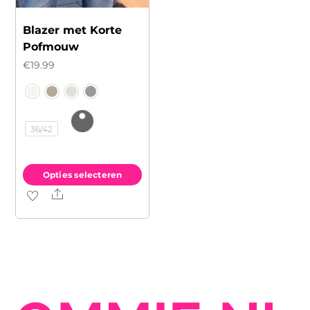
Blazer met Korte
Pofmouw
€
19.99
36/42
Opties selecteren
Share
Dit
product
heeft
meerdere
variaties.
Deze
optie