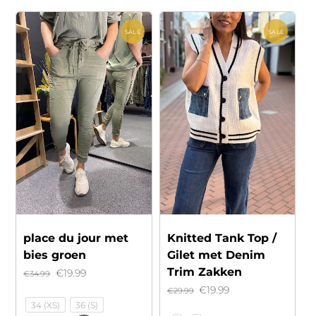
SALE
SALE
Knitted Tank Top /
place du jour met
Gilet met Denim
bies groen
Trim Zakken
Oorspronkelijke
Huidige
€
19.99
€
34.99
Oorspronkelijke
Huidige
€
19.99
€
29.99
prijs
prijs
34 (XS)
36 (S)
prijs
prijs
was:
is: