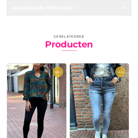
Aanvullende informatie
+
GERELATEERDE
Producten
SALE
SALE