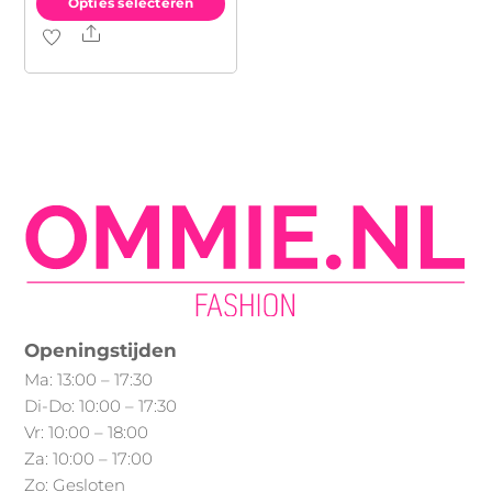
Opties selecteren
Share
Dit
product
heeft
meerdere
variaties.
Deze
optie
kan
gekozen
worden
op
Openingstijden
de
Ma: 13:00 – 17:30
productpagina
Di-Do: 10:00 – 17:30
Vr: 10:00 – 18:00
Za: 10:00 – 17:00
Zo: Gesloten