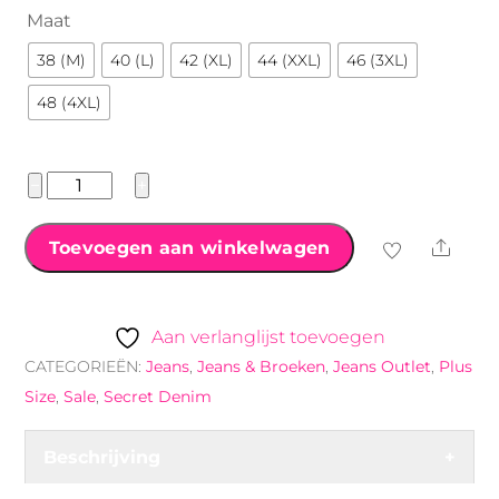
€34.99.
€24.99.
Maat
38 (M)
40 (L)
42 (XL)
44 (XXL)
46 (3XL)
48 (4XL)
Secret
−
+
denim
jeans
Shar
Toevoegen aan winkelwagen
met
slijtage
blauw
Aan verlanglijst toevoegen
aantal
CATEGORIEËN:
Jeans
,
Jeans & Broeken
,
Jeans Outlet
,
Plus
Size
,
Sale
,
Secret Denim
Beschrijving
+