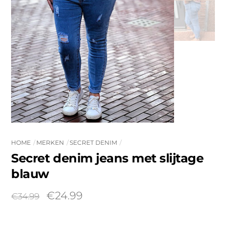
HOME
MERKEN
SECRET DENIM
Secret denim jeans met slijtage
blauw
Oorspronkelijke
Huidige
€
24.99
€
34.99
prijs
prijs
was:
is: