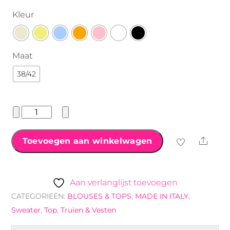
Kleur
Maat
38/42
Sweatshirt
−
+
SOLEIL
–
Shar
Toevoegen aan winkelwagen
Panter
Letters
aantal
Aan verlanglijst toevoegen
CATEGORIEËN:
BLOUSES & TOPS
,
MADE IN ITALY
,
Sweater
,
Top
,
Truien & Vesten