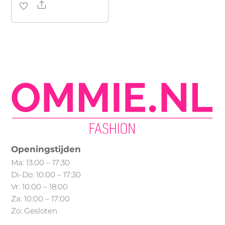
Share
Dit
product
heeft
meerdere
variaties.
Deze
optie
kan
gekozen
worden
op
Openingstijden
de
Ma: 13:00 – 17:30
productpagina
Di-Do: 10:00 – 17:30
Vr: 10:00 – 18:00
Za: 10:00 – 17:00
Zo: Gesloten