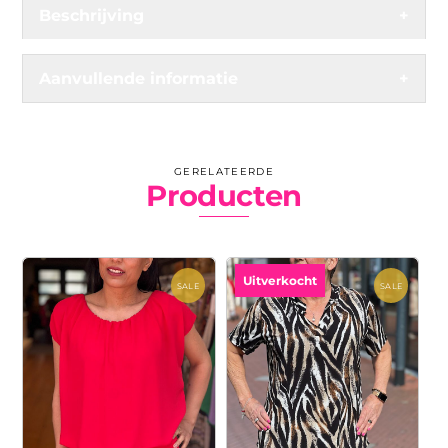
Beschrijving
+
Aanvullende informatie
+
GERELATEERDE
Producten
Uitverkocht
SALE
SALE