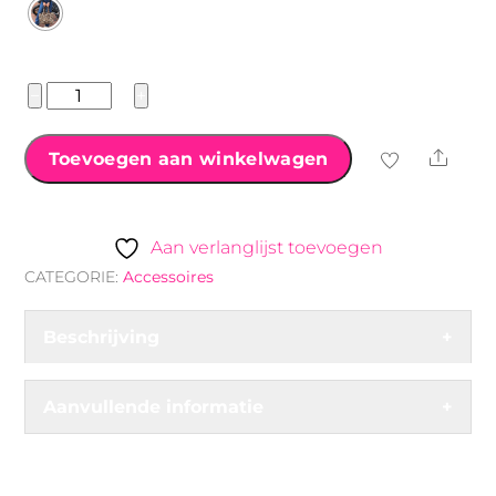
Teddy
−
+
Shopper
in
Shar
Toevoegen aan winkelwagen
Panterprint
aantal
Aan verlanglijst toevoegen
CATEGORIE:
Accessoires
Beschrijving
+
Aanvullende informatie
+