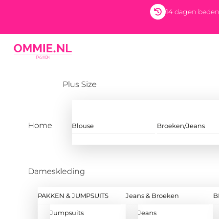
Skip
14 dagen beden
to
content
Menu
Plus Size
Home
Blouse
Broeken/Jeans
Dameskleding
PAKKEN & JUMPSUITS
Jeans & Broeken
B
Jumpsuits
Jeans