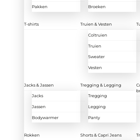
Pakken
Broeken
T-shirts
Truien & Vesten
T
Coltruien
Truien
Sweater
Vesten
Jacks & Jassen
Tregging & Legging
C
b
Jacks
Tregging
Jassen
Legging
Bodywarmer
Panty
Rokken
Shorts & Capri Jeans
T