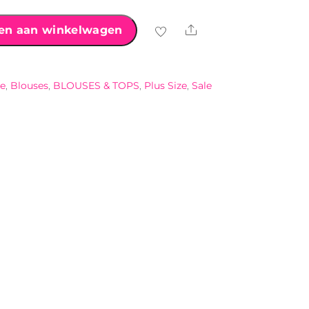
Share
en aan winkelwagen
se
,
Blouses
,
BLOUSES & TOPS
,
Plus Size
,
Sale