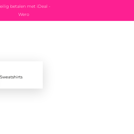
eilig betalen met iDeal -
Wero
/Sweatshirts