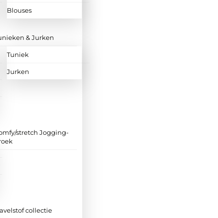
Blouses
unieken & Jurken
Tuniek
Jurken
omfy/stretch Jogging-
roek
ravelstof collectie