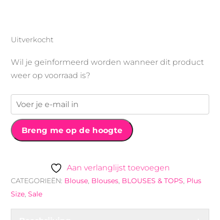
€19.99.
€14.99.
Uitverkocht
Wil je geïnformeerd worden wanneer dit product
weer op voorraad is?
Breng me op de hoogte
Aan verlanglijst toevoegen
CATEGORIEËN:
Blouse
,
Blouses
,
BLOUSES & TOPS
,
Plus
Size
,
Sale