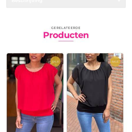
Beschrijving
+
GERELATEERDE
Producten
SALE
SALE