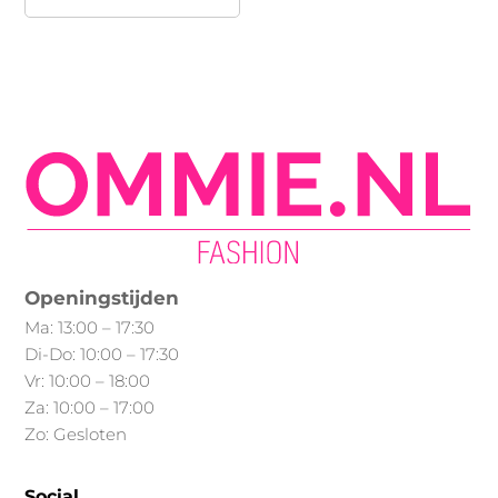
product
heeft
meerdere
variaties.
Deze
optie
kan
gekozen
worden
op
Openingstijden
de
Ma: 13:00 – 17:30
productpagina
Di-Do: 10:00 – 17:30
Vr: 10:00 – 18:00
Za: 10:00 – 17:00
Zo: Gesloten
Social